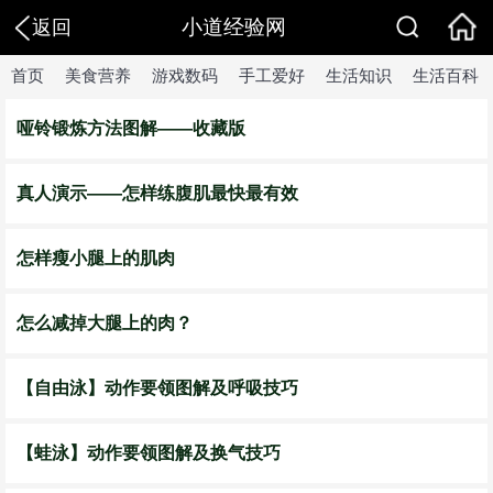
小道经验网
返回
首页
美食营养
游戏数码
手工爱好
生活知识
生活百科
哑铃锻炼方法图解——收藏版
真人演示——怎样练腹肌最快最有效
怎样瘦小腿上的肌肉
怎么减掉大腿上的肉？
【自由泳】动作要领图解及呼吸技巧
【蛙泳】动作要领图解及换气技巧