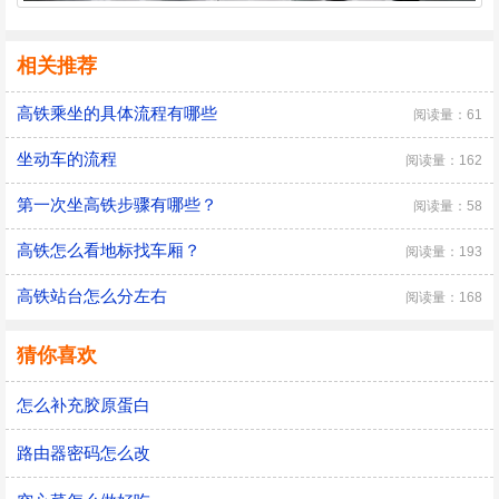
相关推荐
高铁乘坐的具体流程有哪些
阅读量：61
坐动车的流程
阅读量：162
第一次坐高铁步骤有哪些？
阅读量：58
高铁怎么看地标找车厢？
阅读量：193
高铁站台怎么分左右
阅读量：168
猜你喜欢
怎么补充胶原蛋白
路由器密码怎么改