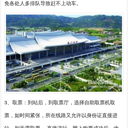
免各处人多排队导致赶不上动车。
3、取票：到站后，到取票厅，选择自助取票机取
票，如时间紧张，所在线路又允许以身份证直接进