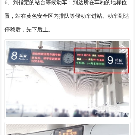
6、到指定的站台等候动车：到达所在车厢的地标位
置，站在黄色安全区内排队等候动车进站。动车到达
停稳后，先下后上。