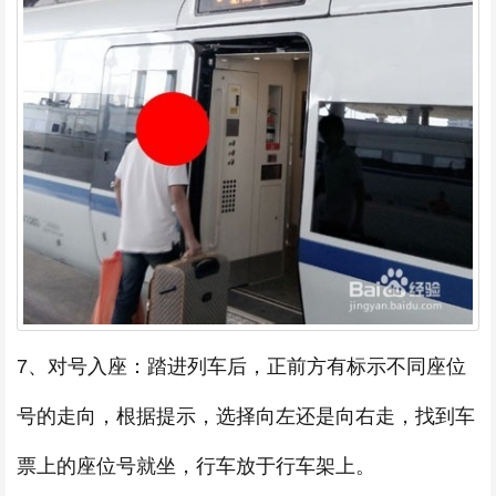
7、对号入座：踏进列车后，正前方有标示不同座位
号的走向，根据提示，选择向左还是向右走，找到车
票上的座位号就坐，行车放于行车架上。