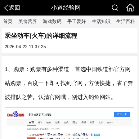
小道经验网
返回
首页
美食营养
游戏数码
手工爱好
生活知识
生活百科
乘坐动车(火车)的详细流程
2026-04-22 11:37:25
1、购票：购票有多种渠道，首选中国铁道部官方网
站购票，百度一下即可找到官网，方便快捷，省了奔
波排队之苦。认清官网哦，别进入钓鱼网站。