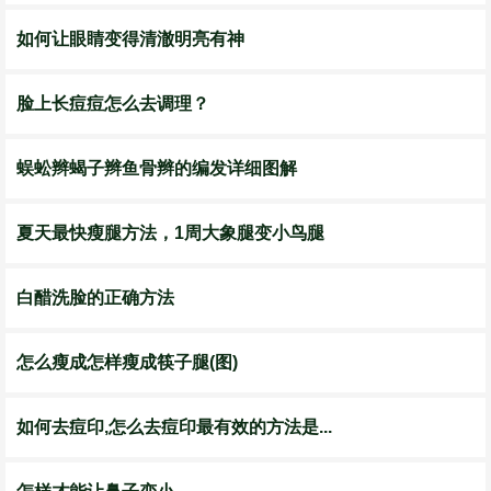
如何让眼睛变得清澈明亮有神
脸上长痘痘怎么去调理？
蜈蚣辫蝎子辫鱼骨辫的编发详细图解
夏天最快瘦腿方法，1周大象腿变小鸟腿
白醋洗脸的正确方法
怎么瘦成怎样瘦成筷子腿(图)
如何去痘印,怎么去痘印最有效的方法是...