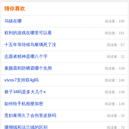
猜你喜欢
乌镇在哪
阅读量：196
权利的游戏在哪里可以看
阅读量：181
十五年等待候鸟黎璃死了没
阅读量：87
志愿者精神是哪八个字
阅读量：32
素颜霜和防晒霜哪个先用
阅读量：108
vivox7支持双4g吗
阅读量：186
裤子34码是多大几个x
阅读量：148
如何给手机相册加密
阅读量：148
贵妇膏用久了会伤害皮肤吗
阅读量：34
珊瑚绒和法兰绒的区别
阅读量：70