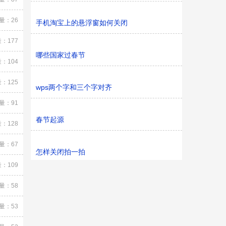
量：26
手机淘宝上的悬浮窗如何关闭
：177
哪些国家过春节
：104
：125
wps两个字和三个字对齐
量：91
春节起源
：128
量：67
怎样关闭拍一拍
：109
量：58
量：53