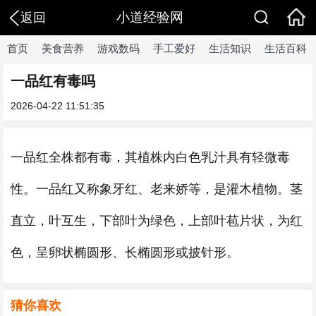
小道经验网
返回
首页
美食营养
游戏数码
手工爱好
生活知识
生活百科
一品红有毒吗
2026-04-22 11:51:35
一品红全株都有毒，其植株内白色乳汁具有轻微毒
性。一品红又称象牙红、老来娇等，是灌木植物。茎
直立，叶互生，下部叶为绿色，上部叶苞片状，为红
色，呈卵状椭圆形、长椭圆形或披针形。
猜你喜欢