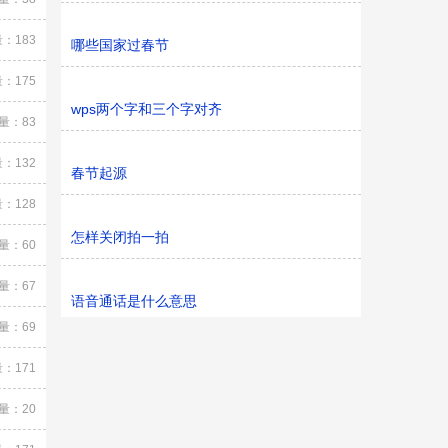
：183
哪些国家过春节
：175
wps两个字和三个字对齐
量：83
：132
春节起源
：128
怎样关闭拍一拍
量：60
量：67
语音通话是什么意思
量：69
：171
量：20