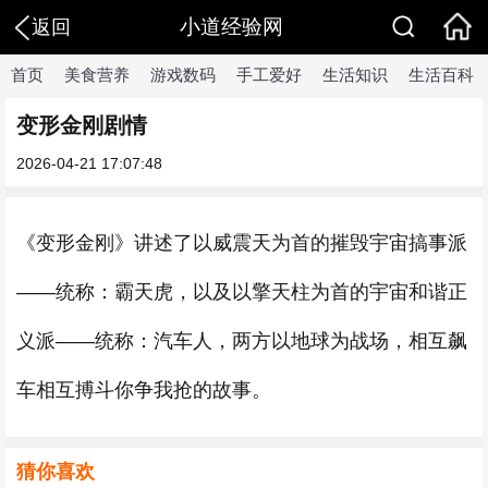
小道经验网
返回
首页
美食营养
游戏数码
手工爱好
生活知识
生活百科
变形金刚剧情
2026-04-21 17:07:48
《变形金刚》讲述了以威震天为首的摧毁宇宙搞事派
——统称：霸天虎，以及以擎天柱为首的宇宙和谐正
义派——统称：汽车人，两方以地球为战场，相互飙
车相互搏斗你争我抢的故事。
猜你喜欢