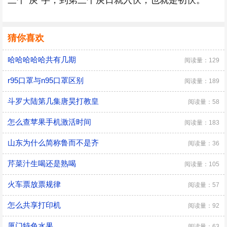
三个“庚”字，到第三个庚日就入伏，也就是初伏。
猜你喜欢
哈哈哈哈哈共有几期
阅读量：129
r95口罩与n95口罩区别
阅读量：189
斗罗大陆第几集唐昊打教皇
阅读量：58
怎么查苹果手机激活时间
阅读量：183
山东为什么简称鲁而不是齐
阅读量：36
芹菜汁生喝还是熟喝
阅读量：105
火车票放票规律
阅读量：57
怎么共享打印机
阅读量：92
厦门特色水果
阅读量：63