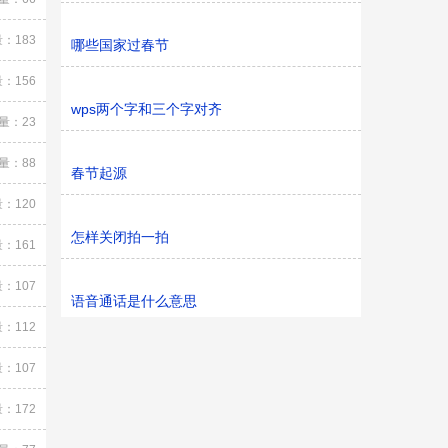
：183
哪些国家过春节
：156
wps两个字和三个字对齐
量：23
量：88
春节起源
：120
怎样关闭拍一拍
：161
：107
语音通话是什么意思
：112
：107
：172