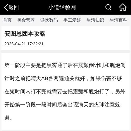
小道经验网
返回
首页
美食营养
游戏数码
手工爱好
生活知识
生活百科
安图恩团本攻略
2026-04-21 17:22:21
第一阶段主要是把黑雾通了后在震颤倒计时和舰炮倒
计时之前把晴天AB各两遍通关就好，如果伤害不够
在短时间内打不完就需要去把震颤和舰炮打了，另外
开始第一阶段一段时间后会出现满天的火球注意躲
避。