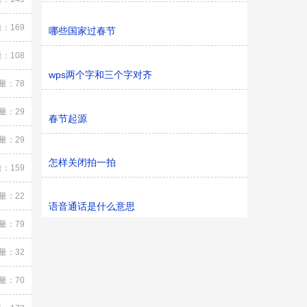
：169
哪些国家过春节
：108
wps两个字和三个字对齐
量：78
量：29
春节起源
量：29
怎样关闭拍一拍
：159
量：22
语音通话是什么意思
量：79
量：32
量：70