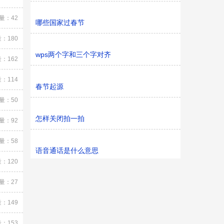
量：42
哪些国家过春节
：180
wps两个字和三个字对齐
：162
：114
春节起源
量：50
怎样关闭拍一拍
量：92
量：58
语音通话是什么意思
：120
量：27
：149
：153