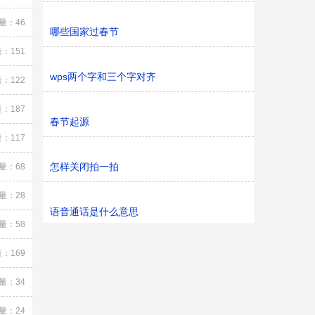
量：46
哪些国家过春节
：151
wps两个字和三个字对齐
：122
：187
春节起源
：117
怎样关闭拍一拍
量：68
量：28
语音通话是什么意思
量：58
：169
量：34
量：24