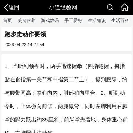
小道经验网
返回
首页
美食营养
游戏数码
手工爱好
生活知识
生活百科
跑步走动作要领
2026-04-22 14:27:54
1、当听到领令时，两手迅速握拳（四指蜷握，拇指
贴在食指第一关节和中指第二节上），提到腰际，约
与腰带同高；拳心向内，肘部稍向里合。2、听到动
令时，上体微向前倾，两腿微弯，同时左脚利用右脚
掌的蹬力跃出约85厘米；前脚掌先着地，身体重心前