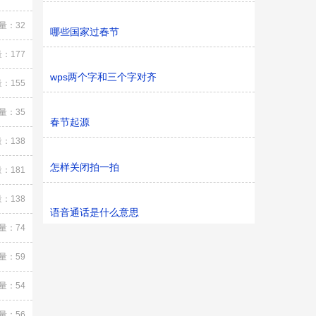
量：32
哪些国家过春节
：177
wps两个字和三个字对齐
：155
量：35
春节起源
：138
怎样关闭拍一拍
：181
：138
语音通话是什么意思
量：74
量：59
量：54
量：56