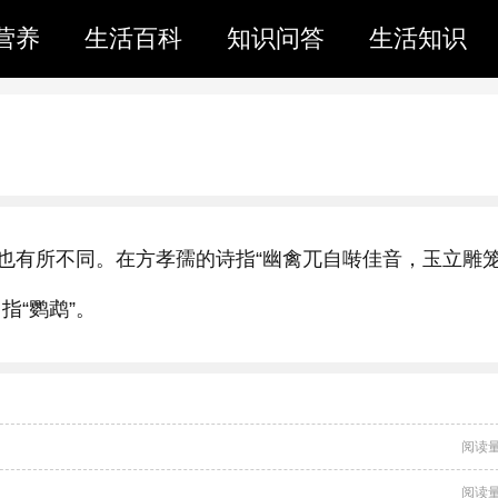
营养
生活百科
知识问答
生活知识
也有所不同。在方孝孺的诗指“幽禽兀自啭佳音，玉立雕
指“鹦鹉”。
阅读量
阅读量