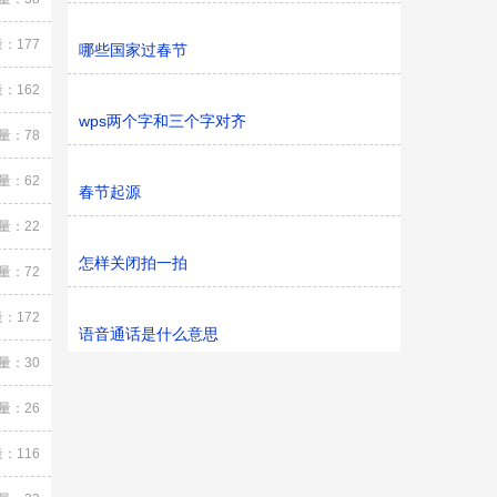
：177
哪些国家过春节
：162
wps两个字和三个字对齐
量：78
量：62
春节起源
量：22
怎样关闭拍一拍
量：72
：172
语音通话是什么意思
量：30
量：26
：116