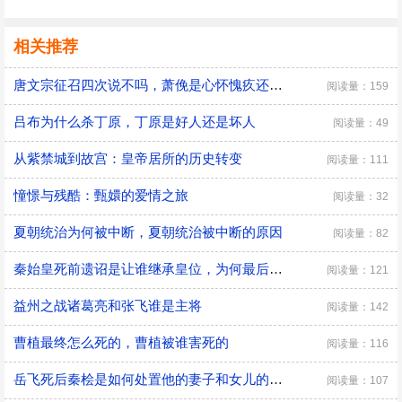
相关推荐
唐文宗征召四次说不吗，萧俛是心怀愧疚还是居功自傲
阅读量：159
吕布为什么杀丁原，丁原是好人还是坏人
阅读量：49
从紫禁城到故宫：皇帝居所的历史转变
阅读量：111
憧憬与残酷：甄嬛的爱情之旅
阅读量：32
夏朝统治为何被中断，夏朝统治被中断的原因
阅读量：82
秦始皇死前遗诏是让谁继承皇位，为何最后是胡亥继位
阅读量：121
益州之战诸葛亮和张飞谁是主将
阅读量：142
曹植最终怎么死的，曹植被谁害死的
阅读量：116
​岳飞死后秦桧是如何处置他的妻子和女儿的，秦桧怎么处置岳飞家人的
阅读量：107