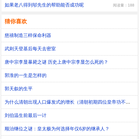
如果老八得到邬先生的帮助能否成功呢
阅读量：188
猜你喜欢
慈禧制造三样保命利器
武则天登基后每天去密室
唐中宗李显暴毙之谜 历史上唐中宗李显怎么死的？
郭淮的一生是怎样的
郭天叙的生平
为什么清朝出现人口爆发式的增长（清朝初期四位皇帝功不可没）
刘伯温生前最后一计
顺治继位之谜：皇太极为何选择年仅6岁的继承人？