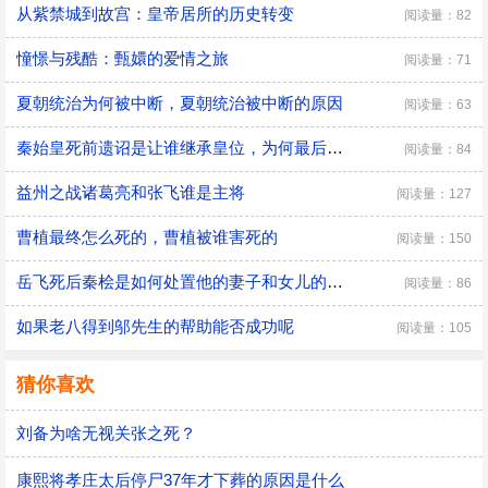
从紫禁城到故宫：皇帝居所的历史转变
阅读量：82
憧憬与残酷：甄嬛的爱情之旅
阅读量：71
夏朝统治为何被中断，夏朝统治被中断的原因
阅读量：63
秦始皇死前遗诏是让谁继承皇位，为何最后是胡亥继位
阅读量：84
益州之战诸葛亮和张飞谁是主将
阅读量：127
曹植最终怎么死的，曹植被谁害死的
阅读量：150
​岳飞死后秦桧是如何处置他的妻子和女儿的，秦桧怎么处置岳飞家人的
阅读量：86
如果老八得到邬先生的帮助能否成功呢
阅读量：105
猜你喜欢
刘备为啥无视关张之死？
康熙将孝庄太后停尸37年才下葬的原因是什么