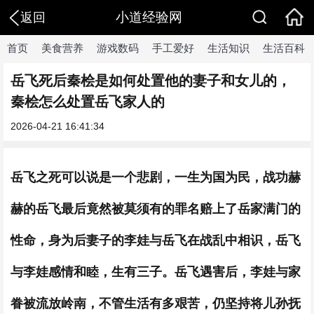
小道经验网
返回
首页
美食营养
游戏数码
手工爱好
生活知识
生活百科
​岳飞死后秦桧是如何处置他的妻子和女儿的，
秦桧怎么处置岳飞家人的
2026-04-21 16:41:34
岳飞之死可以说是一个悲剧，一生为国为民，战功赫
赫的岳飞最后竟然被莫须有的罪名赔上了岳家满门的
性命，身为后妻子的李娃与岳飞在战乱中相识，岳飞
与李娃感情和睦，生有三子。岳飞遇害后，李娃与家
眷被流放岭南，不管生活有多艰苦，仍坚持将儿孙抚