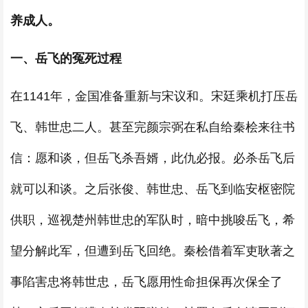
养成人。
一、岳飞的冤死过程
在1141年，金国准备重新与宋议和。宋廷乘机打压岳
飞、韩世忠二人。甚至完颜宗弼在私自给秦桧来往书
信：愿和谈，但岳飞杀吾婿，此仇必报。必杀岳飞后
就可以和谈。之后张俊、韩世忠、岳飞到临安枢密院
供职，巡视楚州韩世忠的军队时，暗中挑唆岳飞，希
望分解此军，但遭到岳飞回绝。秦桧借着军吏耿著之
事陷害忠将韩世忠，岳飞愿用性命担保再次保全了