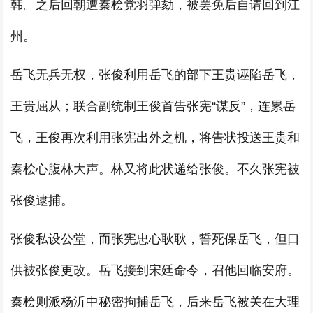
韩。之后回朝遭秦桧党羽弹劾，被罢免后自请回到江
州。
岳飞无兵无权，张俊利用岳飞的部下王贵诬陷岳飞，
王贵屈从；联合副统制王俊首告张宪“谋反”，连累岳
飞，王俊再次利用张宪出外之机，将告状投送王贵和
秦桧心腹林大声。林又将此状递给张俊。不久张宪被
张俊逮捕。
张俊私设公堂，而张宪忠心耿耿，誓死保岳飞，但口
供被张俊更改。岳飞接到宋廷命令，召他回临安府。
秦桧则派杨沂中秘密拘捕岳飞，后来岳飞被关在大理