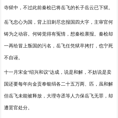
寺狱中，不过此前秦桧已将岳飞的长子岳云已下狱。
岳飞忠心为国，背上旧刺尽忠报国四大字，主审官何
铸为之动容。何铸觉得有冤情，想秦桧禀报。秦桧却
一再给冒上叛国的污名，岳飞任凭狱卒拷打，也宁死
不自诬。
十一月宋金“绍兴和议”达成，说是和解，不妨说是卖
国还要每年向金贡奉银绢各二十五万两、匹，虽和解
但岳飞未能被释放，大理寺丞等人力保岳飞无罪，却
遭罢官处分。