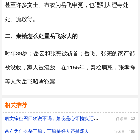
甚至许多文士、布衣为岳飞申冤，也遭到大理寺处
死、流放等。
二、秦桧怎么处置岳飞家人的
时年39岁；岳云和张宪被斩首；岳飞、张宪的家产都
被没收，家人被流放。在1155年，秦桧病死，张孝祥
等人为岳飞昭雪冤案。
相关推荐
唐文宗征召四次说不吗，萧俛是心怀愧疚还是居功自傲
阅读量：33
吕布为什么杀丁原，丁原是好人还是坏人
阅读量：105