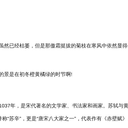
虽然已经枯萎，但是那傲霜挺拔的菊枝在寒风中依然显得
的景是在初冬橙黄橘绿的时节啊!
1037年，是宋代著名的文学家、书法家和画家。苏轼与
并称“苏辛”，更是“唐宋八大家之一”，代表作有《赤壁赋》