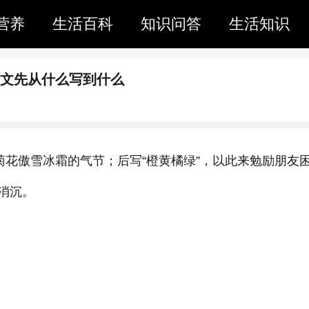
营养
生活百科
知识问答
生活知识
景文先从什么写到什么
菊花傲雪冰霜的气节；后写“橙黄橘绿”，以此来勉励朋友
消沉。