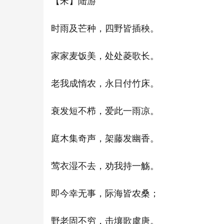
【宋】陆游
时雨及芒种，四野皆插秧。
家家麦饭美，处处菱歌长。
老我成惰农，永日付竹床。
衰发短不栉，爱此一雨凉。
庭木集奇声，架藤发幽香。
莺衣湿不去，劝我持一觞。
即今幸无事，际海皆农桑；
野老固不穷，击壤歌虞唐。