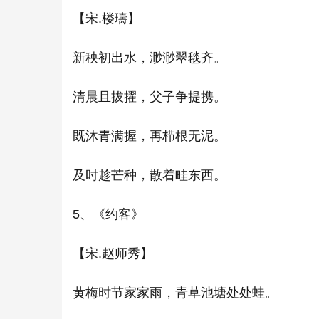
【宋.楼璹】
新秧初出水，渺渺翠毯齐。
清晨且拔擢，父子争提携。
既沐青满握，再栉根无泥。
及时趁芒种，散着畦东西。
5、《约客》
【宋.赵师秀】
黄梅时节家家雨，青草池塘处处蛙。