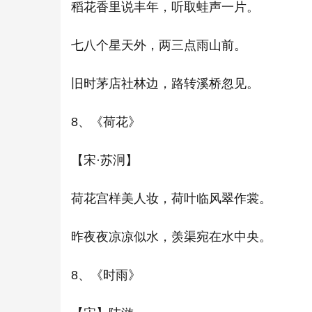
稻花香里说丰年，听取蛙声一片。
七八个星天外，两三点雨山前。
旧时茅店社林边，路转溪桥忽见。
8、《荷花》
【宋·苏泂】
荷花宫样美人妆，荷叶临风翠作裳。
昨夜夜凉凉似水，羡渠宛在水中央。
8、《时雨》