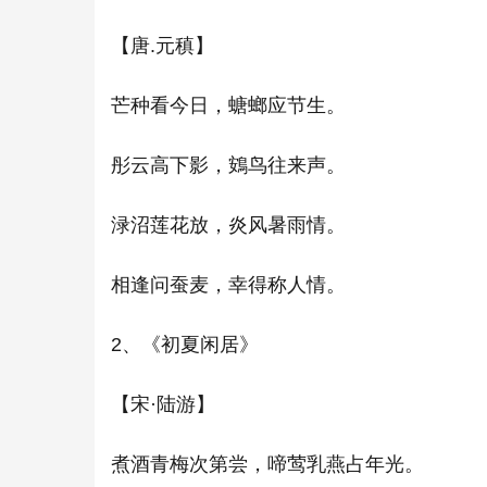
【唐.元稹】
芒种看今日，螗螂应节生。
彤云高下影，鴳鸟往来声。
渌沼莲花放，炎风暑雨情。
相逢问蚕麦，幸得称人情。
2、《初夏闲居》
【宋·陆游】
煮酒青梅次第尝，啼莺乳燕占年光。