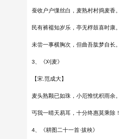
蚕收户户缫丝白，麦熟村村捣麦香。
民有裤襦知岁乐，亭无桴鼓喜时康。
未尝一事横胸次，但曲吾肱梦自长。
3、《刈麦》
【宋.范成大】
麦头熟颗已如珠，小厄惟忧积雨余。
丐我一晴天易耳，十分终惠莫乘除！
4、《耕图二十一首·拔秧》