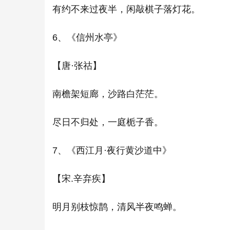
有约不来过夜半，闲敲棋子落灯花。
6、《信州水亭》
【唐·张祜】
南檐架短廊，沙路白茫茫。
尽日不归处，一庭栀子香。
7、《西江月·夜行黄沙道中》
【宋.辛弃疾】
明月别枝惊鹊，清风半夜鸣蝉。