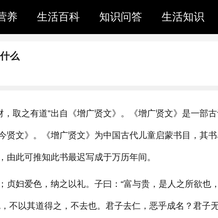
营养
生活百科
知识问答
生活知识
是什么
子爱财，取之有道”出自《增广贤文》。《增广贤文》是一部古
今贤文》。《增广贤文》为中国古代儿童启蒙书目，其书
，由此可推知此书最迟写成于万历年间。
；贞妇爱色，纳之以礼。子曰：“富与贵，是人之所欲也
也，不以其道得之，不去也。君子去仁，恶乎成名？君子