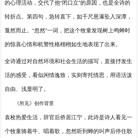
的心理活动，交代了他“闭口立”的原因，也是全诗的
转折点。第四句，急转直下，如千尺悬瀑坠入深潭，
戛然而止。“忽然”一词，把这个牧童发现树上鸣蝉时
的惊喜心情和机警性格栩栩如生地表现了出来。
全诗通过对自然环境和社会生活的描写，直接抒发生
活的感受，看似闲情逸致，实则寄托情思，用语活泼
自由、浅显明了。
《所见》创作背景
袁枚热爱生活，辞官后侨居江宁，此诗是诗人看见一
个牧童骑着牛、唱着歌，忽然听到蝉的叫声后停住歌