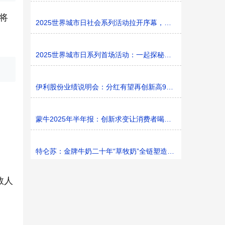
将
2025世界城市日社会系列活动拉开序幕，探寻社区花园里的
2025世界城市日系列首场活动：一起探秘家门口的“魔法花园
伊利股份业绩说明会：分红有望再创新高9%利润率目标不变
蒙牛2025年半年报：创新求变让消费者喝上奶、喝好奶、喝
特仑苏：金牌牛奶二十年“草牧奶”全链塑造有机新矩阵
救人