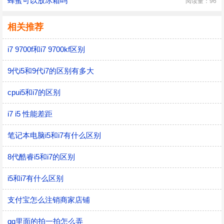
蜂蜜可以放冰箱吗
阅读量：96
相关推荐
i7 9700f和i7 9700kf区别
9代i5和9代i7的区别有多大
cpui5和i7的区别
i7 i5 性能差距
笔记本电脑i5和i7有什么区别
8代酷睿i5和i7的区别
i5和i7有什么区别
支付宝怎么注销商家店铺
qq里面的拍一拍怎么弄