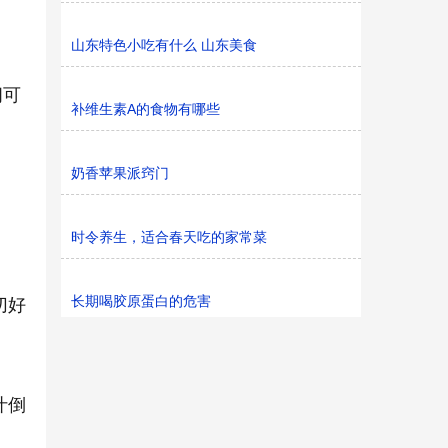
山东特色小吃有什么 山东美食
间可
补维生素A的食物有哪些
奶香苹果派窍门
时令养生，适合春天吃的家常菜
。
长期喝胶原蛋白的危害
切好
汁倒