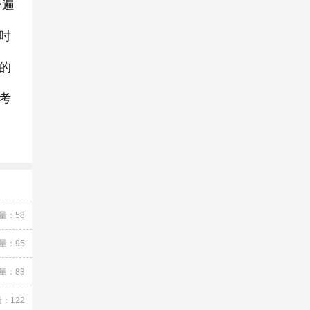
一遍
时
的
考
量：58
量：95
量：83
：122