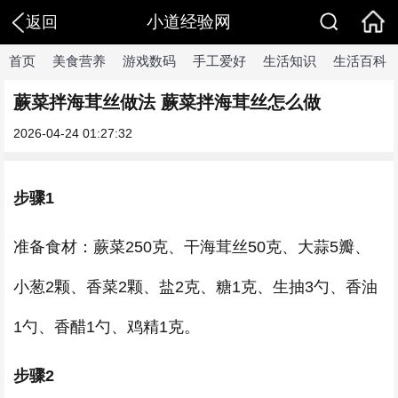
小道经验网
返回
首页
美食营养
游戏数码
手工爱好
生活知识
生活百科
蕨菜拌海茸丝做法 蕨菜拌海茸丝怎么做
2026-04-24 01:27:32
步骤1
准备食材：蕨菜250克、干海茸丝50克、大蒜5瓣、
小葱2颗、香菜2颗、盐2克、糖1克、生抽3勺、香油
1勺、香醋1勺、鸡精1克。
步骤2