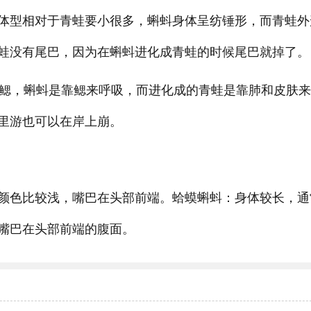
体型相对于青蛙要小很多，蝌蚪身体呈纺锤形，而青蛙外
蛙没有尾巴，因为在蝌蚪进化成青蛙的时候尾巴就掉了。
鳃，蝌蚪是靠鳃来呼吸，而进化成的青蛙是靠肺和皮肤来
里游也可以在岸上崩。
颜色比较浅，嘴巴在头部前端。蛤蟆蝌蚪：身体较长，通
嘴巴在头部前端的腹面。