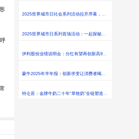
形
2025世界城市日社会系列活动拉开序幕，探寻社区花园里的
2025世界城市日系列首场活动：一起探秘家门口的“魔法花园
呼
伊利股份业绩说明会：分红有望再创新高9%利润率目标不变
蒙牛2025年半年报：创新求变让消费者喝上奶、喝好奶、喝
常
特仑苏：金牌牛奶二十年“草牧奶”全链塑造有机新矩阵