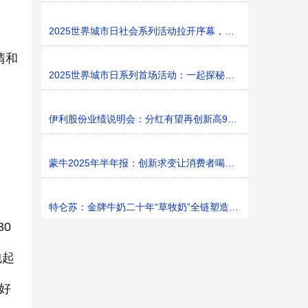
2025世界城市日社会系列活动拉开序幕，探寻社区花园里的
清和
2025世界城市日系列首场活动：一起探秘家门口的“魔法花园
伊利股份业绩说明会：分红有望再创新高9%利润率目标不变
蒙牛2025年半年报：创新求变让消费者喝上奶、喝好奶、喝
特仑苏：金牌牛奶二十年“草牧奶”全链塑造有机新矩阵
0
包起
好