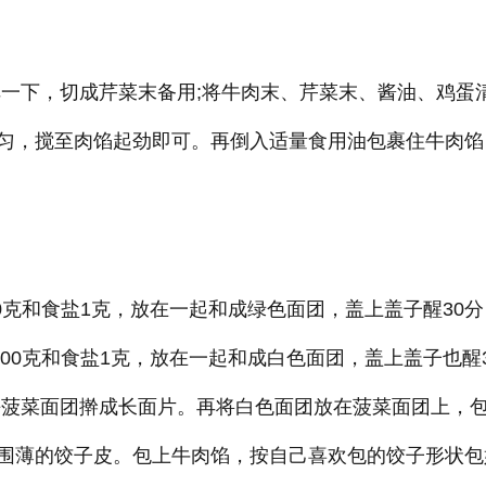
焯一下，切成芹菜末备用;将牛肉末、芹菜末、酱油、鸡蛋
匀，搅至肉馅起劲即可。再倒入适量食用油包裹住牛肉馅
00克和食盐1克，放在一起和成绿色面团，盖上盖子醒30分
200克和食盐1克，放在一起和成白色面团，盖上盖子也醒3
块菠菜面团擀成长面片。再将白色面团放在菠菜面团上，
围薄的饺子皮。包上牛肉馅，按自己喜欢包的饺子形状包