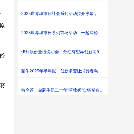
、
2025世界城市日社会系列活动拉开序幕，探寻社区花园里的
原
2025世界城市日系列首场活动：一起探秘家门口的“魔法花园
伊利股份业绩说明会：分红有望再创新高9%利润率目标不变
俗
蒙牛2025年半年报：创新求变让消费者喝上奶、喝好奶、喝
前将
特仑苏：金牌牛奶二十年“草牧奶”全链塑造有机新矩阵