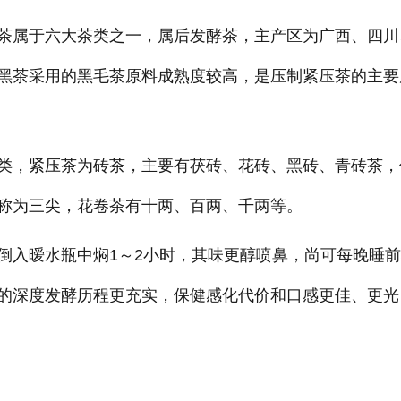
茶属于六大茶类之一，属后发酵茶，主产区为广西、四川
黑茶采用的黑毛茶原料成熟度较高，是压制紧压茶的主要
类，紧压茶为砖茶，主要有茯砖、花砖、黑砖、青砖茶，
称为三尖，花卷茶有十两、百两、千两等。
倒入暧水瓶中焖1～2小时，其味更醇喷鼻，尚可每晚睡
的深度发酵历程更充实，保健感化代价和口感更佳、更光