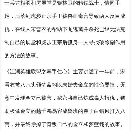
士兵龙相羽和厉展堂是骁林卫的精锐战士，情同手
足，后落到虎步正宗手里被兽血毒害导致两人反目成
仇，在线人宋雪衣的帮助下龙逃离并杀死已经无法克
制自己的展堂和虎步正宗后孤身一人寻找破除副作用
的方法的故事。
《江湖英雄联盟之毒手仁心》主要讲述了一年前，宋
雪衣被八荒头领梦蓝翎以未婚夫金立的性命要挟，无
意中发现金立已被害，秘密将自己炼成毒人报仇，帮
助极像金立的越千鸿易容成鲁班的弟子白错风打入八
荒，并最终除掉了背叛自己的金立和梦蓝翎的故事。