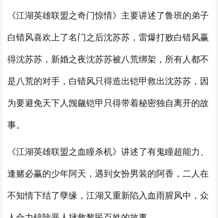
《江湖英雄联盟之奇门惊情》主要讲述了鲁班的弟子
白错风喜欢上了名门之后沈苏苏，雷爆打败白错风赢
得沈苏苏，新婚之夜沈苏苏被八荒绑架，所有人都不
是八荒的对手，白错风只得造出铠甲救出沈苏苏，因
为要避免天下人觊觎铠甲只得带着秘密独自离开的故
事。
《江湖英雄联盟之血瞳杀机》讲述了有鬼瞳超能力、
逢赌必赢的少年阿天，遇到女扮男装的阿香，二人在
不知情下结了孽缘，江湖又重新陷入血雨腥风中，众
人合力铲除恶人拯救黎民百姓的故事。