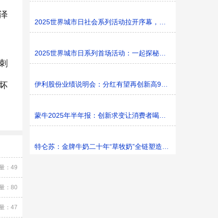
泽
2025世界城市日社会系列活动拉开序幕，探寻社区花园里的
2025世界城市日系列首场活动：一起探秘家门口的“魔法花园
刺
坏
伊利股份业绩说明会：分红有望再创新高9%利润率目标不变
蒙牛2025年半年报：创新求变让消费者喝上奶、喝好奶、喝
特仑苏：金牌牛奶二十年“草牧奶”全链塑造有机新矩阵
量：49
量：80
量：47