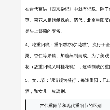
在晋代葛洪《西京杂记》中就有记载。除了
萸、菊花来相赠佩戴的。清代，北京重阳节
是头上簪菊的变俗。
4、吃
重阳糕：重阳糕亦称“花糕”。流行于
栗、杏仁等果馕、加糖蒸制而成。为了美观
花（故重阳糕又叫桂花糕），这样制成的重
5、女儿节：明清颇为盛行，每逢重阳，已
酒，和女儿一叙离别。
古代重阳节和现代重阳节的区别