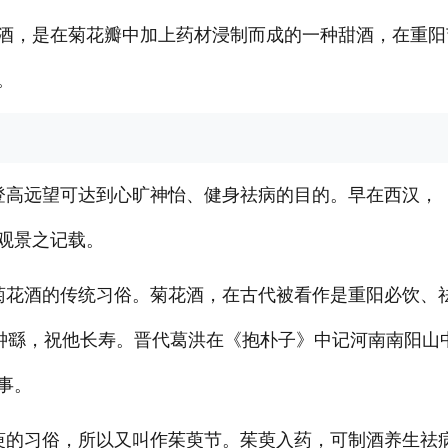
酒，是在菊花瓣中加上药材浸制而成的一种甜酒，在重阳
。
登高远望可达到心旷神怡、健身祛病的目的。早在西汉，
观景之记载。
菊花酒的传统习俗。菊花酒，在古代被看作是重阳必饮、
给钟繇，祝他长寿。晋代葛洪在《抱朴子》中记河南南阳山
事。
萸的习俗，所以又叫作茱萸节。茱萸入药，可制酒养生祛