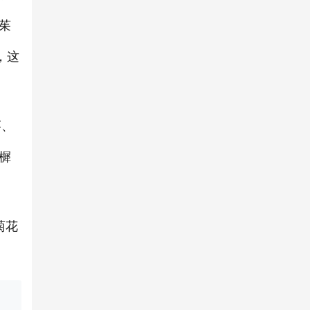
茱
，这
枣、
樨
菊花