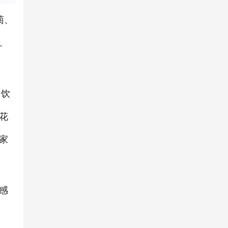
菊、
、
、饮
花
家
感