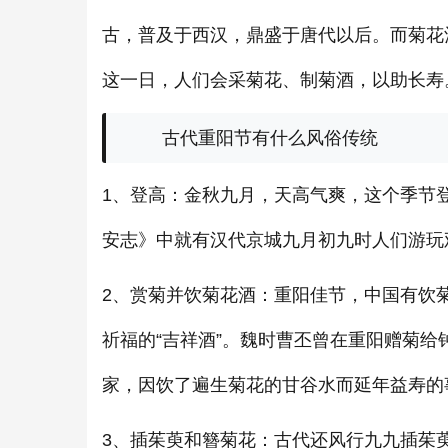
古，普及于西汉，鼎盛于唐代以后。而菊花
这一日，人们会采菊花、制菊酒，以助长寿
古代重阳节有什么风俗传统
1、登高：金秋九月，天高气爽，这个季节
安志》中就有汉代京城九月初九时人们游玩
2、赏菊并饮菊花酒：重阳佳节，中国有饮
祈福的“吉祥酒”。魏时曹丕曾在重阳赠菊
家，因饮了遍生菊花的甘谷水而延年益寿的
3、插
茱萸和簪菊花：古代还风行九九插茱