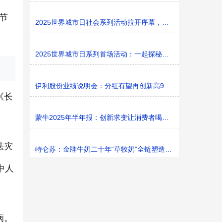
节
2025世界城市日社会系列活动拉开序幕，探寻社区花园里的
2025世界城市日系列首场活动：一起探秘家门口的“魔法花园
伊利股份业绩说明会：分红有望再创新高9%利润率目标不变
《长
蒙牛2025年半年报：创新求变让消费者喝上奶、喝好奶、喝
祛灾
特仑苏：金牌牛奶二十年“草牧奶”全链塑造有机新矩阵
中人
病。