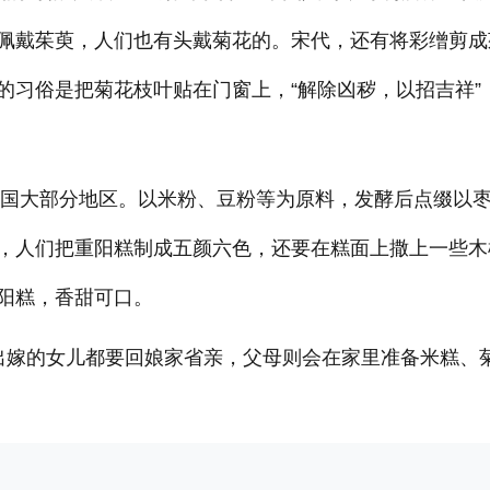
佩戴茱萸，人们也有头戴菊花的。宋代，还有将彩缯剪成
的习俗是把菊花枝叶贴在门窗上，“解除凶秽，以招吉祥”
全国大部分地区。以米粉、豆粉等为原料，发酵后点缀以
，人们把重阳糕制成五颜六色，还要在糕面上撒上一些木
阳糕，香甜可口。
出嫁的女儿都要回娘家省亲，父母则会在家里准备米糕、