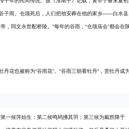
传千年的民间传统。据《淮南子》记载，黄帝于春末夏初
谷子雨。仓颉死后，人们把他安葬在他的家乡——白水县
帝，同文永世配桥陵。”每年的谷雨，“仓颉庙会”都会在
丹花也被称为“谷雨花”。“谷雨三朝看牡丹”，赏牡丹成
“第一候萍始生；第二候鸣鸠拂其羽；第三候为戴胜降于