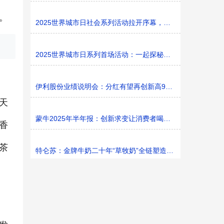
。
2025世界城市日社会系列活动拉开序幕，探寻社区花园里的
2025世界城市日系列首场活动：一起探秘家门口的“魔法花园
伊利股份业绩说明会：分红有望再创新高9%利润率目标不变
天
蒙牛2025年半年报：创新求变让消费者喝上奶、喝好奶、喝
香
茶
特仑苏：金牌牛奶二十年“草牧奶”全链塑造有机新矩阵