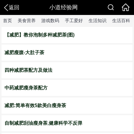
小道经验网
返回
首页
美食营养
游戏数码
手工爱好
生活知识
生活百科
【减肥】教你泡制多种减肥茶(图)
减肥瘦腹-大肚子茶
四种减肥茶配方及做法
中药减肥瘦身茶配方
减肥:简单有效5款美白瘦身茶
自制减肥刮油瘦身茶,健康科学不反弹