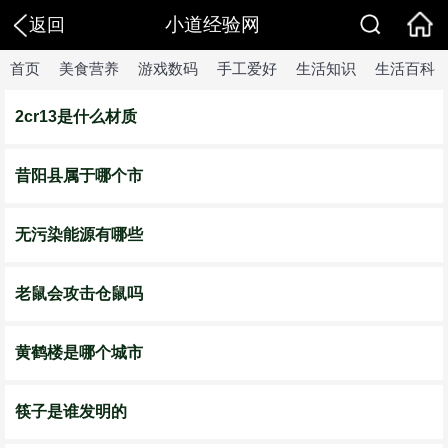
小道经验网
返回
首页
美食营养
游戏数码
手工爱好
生活知识
生活百科
2cr13是什么材质
昔阳县属于哪个市
无污染能源有哪些
老鼠会攻击仓鼠吗
黄鹤楼是哪个城市
筷子是谁发明的