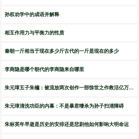
孙权劝学中的成语并解释
相互作用力与平衡力的性质
秦朝一斤相当于现在多少斤古代的一斤是现在的多少
李商隐是哪个朝代的李商隐来自哪里
朱元璋五子朱橚：被流放两次创作一部惊世之作救活亿万饥民
朱元璋清洗功臣的内幕：不是暴君嗜杀为孙子扫清障碍
朱标英年早逝是历史的安排还是悲剧他如何影响大明命运