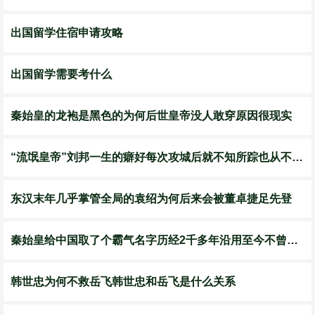
出国留学住宿申请攻略
出国留学需要考什么
秦始皇的龙袍是黑色的为何后世皇帝没人敢穿原因很现实
“流氓皇帝”刘邦一生的癖好每次攻城后就不知所踪也从不避讳
东汉末年几乎掌管全局的袁绍为何后来会被董卓捷足先登
秦始皇给中国取了个霸气名字历经2千多年沿用至今不曾更名
韩世忠为何不救岳飞韩世忠和岳飞是什么关系