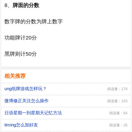
8、
牌面的分数
数字牌的分数为牌上数字
功能牌计20分
黑牌则计50分
相关推荐
ung纸牌游戏怎样玩？
阅读量：176
微博修正关注怎么操作
阅读量：103
日语星期一到星期天记忆方法
阅读量：64
timing怎么加好友
阅读量：26