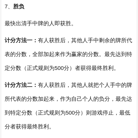
7、
胜负
最快出清手中牌的人即获胜。
计分方法一：
有人获胜后，其他人手中剩余的牌所代
表的分数，全部加起来作为赢家的分数。最先达到特
定分数（正式规则为500分）者获得最终胜利。
计分方法二：
有人获胜后，其他人就把个人手中的牌
所代表的分数加起来，作为自己个人的负分，最先达
到特定分数（正式规则为500分）则游戏停止，最低
分者获得最终胜利。