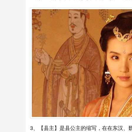
3、【县主】是县公主的缩写，在在东汉、