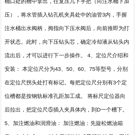
桶口处的槽中拿出，往复压几下手把（向注水桶下加
压），将水管插入钻孔机夹具处中的油管3内，手握
注水桶出水阀柄，拇指向下压水阀后，向前推即为打
开状态。此时，向下压钻头芯，确定冷却液从钻头内
流出后，才可以进行下一步操作。 4、定位尺介绍和
安装： 本定位尺分为43、50、60、75等型号，分别
在定位尺拐头处打有标记。每把定位尺分别有3个定
位槽都是按钢轨标准孔距加工成。 将标尺定位器向
后拉出，把定位尺⑤插入夹具体内，到D一个槽下。
5、加注燃油和润滑油： 加注燃油：先旋松燃油箱