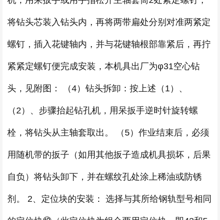
机，用呆扳手或用手指松开主轴套筒2处紧定螺钉，
将钻头芯装入钻头内，再将两带扁处分别对准两紧定
螺钉，插入花键轴内，并与花键轴根部靠紧后，再拧
紧紧定螺钉便完成安装，本机具出厂为φ31空心钻
头，见附图： （4）钻头拆卸：按上述（1）、
（2）、步骤抬起钻孔机，用呆扳手逆时针旋转螺
栓，将钻头从主轴套取出。 （5）作业结束后，必须
用随机带的扳子（如用其他扳子造成机具损坏，后果
自负）将钻头卸下，并在螺纹孔处涂上稀油或防锈
剂。 2、定位块的安装： 选择与其所给钢轨型号相同