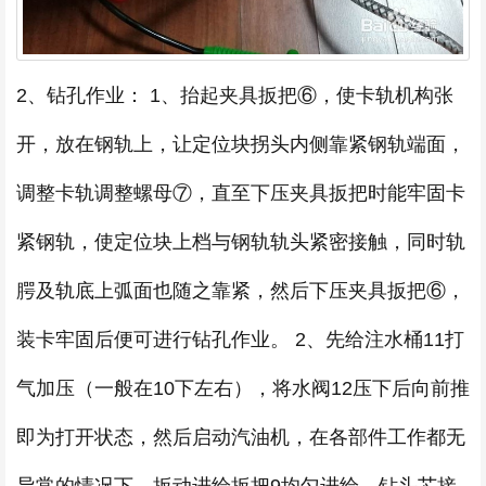
2、钻孔作业： 1、抬起夹具扳把⑥，使卡轨机构张
开，放在钢轨上，让定位块拐头内侧靠紧钢轨端面，
调整卡轨调整螺母⑦，直至下压夹具扳把时能牢固卡
紧钢轨，使定位块上档与钢轨轨头紧密接触，同时轨
腭及轨底上弧面也随之靠紧，然后下压夹具扳把⑥，
装卡牢固后便可进行钻孔作业。 2、先给注水桶11打
气加压（一般在10下左右），将水阀12压下后向前推
即为打开状态，然后启动汽油机，在各部件工作都无