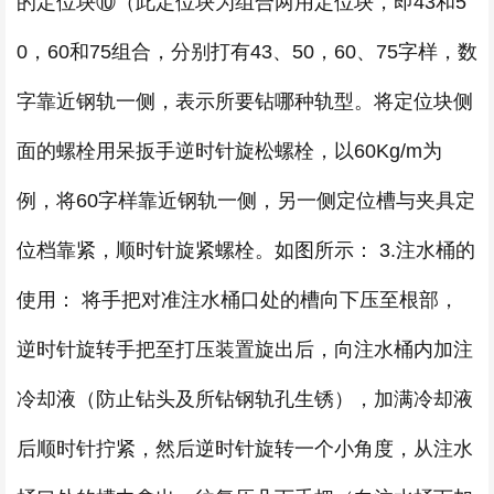
的定位块⑩（此定位块为组合两用定位块，即43和5
0，60和75组合，分别打有43、50，60、75字样，数
字靠近钢轨一侧，表示所要钻哪种轨型。将定位块侧
面的螺栓用呆扳手逆时针旋松螺栓，以60Kg/m为
例，将60字样靠近钢轨一侧，另一侧定位槽与夹具定
位档靠紧，顺时针旋紧螺栓。如图所示： 3.注水桶的
使用： 将手把对准注水桶口处的槽向下压至根部，
逆时针旋转手把至打压装置旋出后，向注水桶内加注
冷却液（防止钻头及所钻钢轨孔生锈），加满冷却液
后顺时针拧紧，然后逆时针旋转一个小角度，从注水