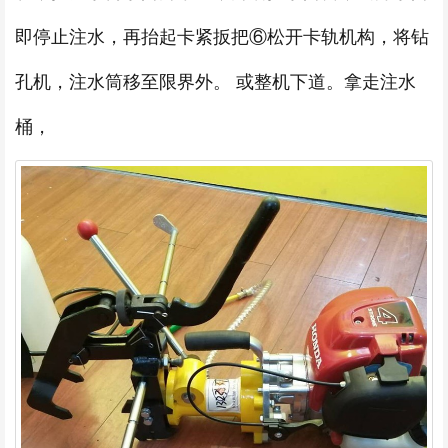
即停止注水，再抬起卡紧扳把⑥松开卡轨机构，将钻
孔机，注水筒移至限界外。 或整机下道。拿走注水
桶，