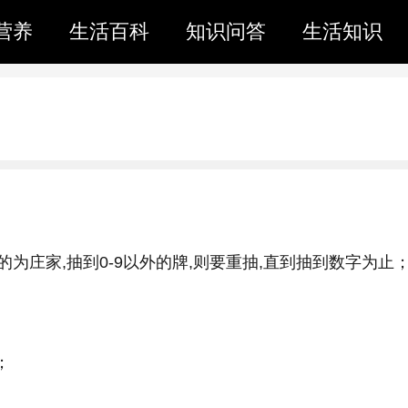
营养
生活百科
知识问答
生活知识
为庄家,抽到0-9以外的牌,则要重抽,直到抽到数字为止
；