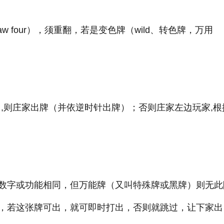
aw four），须重翻，若是变色牌（wild、转色牌，万用
牌）,则庄家出牌（并依逆时针出牌）；否则庄家左边玩家,根
数字或功能相同，但万能牌（又叫特殊牌或黑牌）则无此
，若这张牌可出，就可即时打出，否则就跳过，让下家出