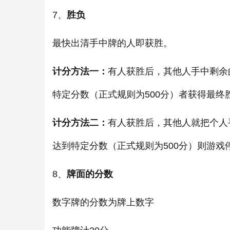
7、
胜负
最快出清手中牌的人即获胜。
计分方法一：
有人获胜后，其他人手中剩余
特定分数（正式规则为500分）者获得最终
计分方法二：
有人获胜后，其他人就把个人
达到特定分数（正式规则为500分）则游戏
8、
牌面的分数
数字牌的分数为牌上数字