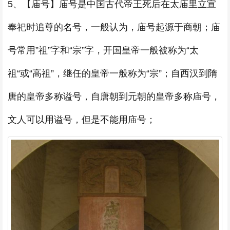
5、【庙号】庙号是中国古代帝王死后在太庙里立宣
奉祀时追尊的名号，一般认为，庙号起源于商朝；庙
号常用”祖”字和“宗”字，开国皇帝一般被称为“太
祖“或“高祖”，继任的皇帝一般称为“宗”；自西汉到隋
唐的皇帝多称谥号，自唐朝到元朝的皇帝多称庙号，
文人可以用谥号，但是不能用庙号；