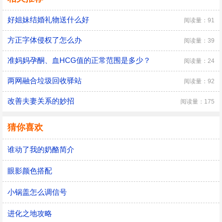
好姐妹结婚礼物送什么好
阅读量：91
方正字体侵权了怎么办
阅读量：39
准妈妈孕酮、血HCG值的正常范围是多少？
阅读量：24
两网融合垃圾回收驿站
阅读量：92
改善夫妻关系的妙招
阅读量：175
猜你喜欢
谁动了我的奶酪简介
眼影颜色搭配
小锅盖怎么调信号
进化之地攻略