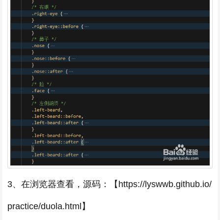
3、在浏览器查看，源码：【https://lyswwb.github.io/
practice/duola.html】