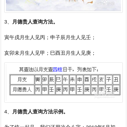
3、
月德贵人查询方法。
寅午戌月生人见丙；申子辰月生人见壬；
亥卯未月生人见甲；巳酉丑月生人见庚；
4、
月德贵人查询方法示例。