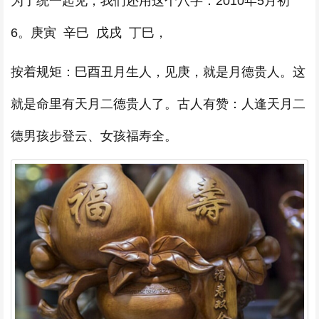
为了统一起见，我们还用这个八字：2010年5月初
6。庚寅 辛巳 戊戌 丁巳，
按着规矩：巳酉丑月生人，见庚，就是月德贵人。这
就是命里有天月二德贵人了。古人有赞：人逢天月二
德男孩步登云、女孩福寿全。