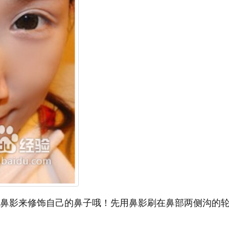
用鼻影来修饰自己的鼻子哦！先用鼻影刷在鼻部两侧沟的