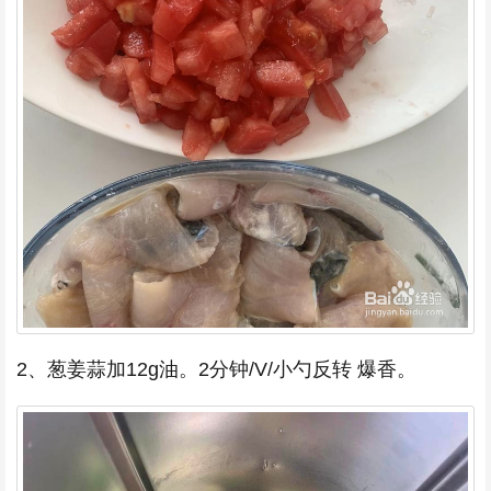
2、葱姜蒜加12g油。2分钟/V/小勺反转 爆香。