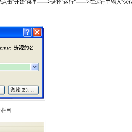
“开始”菜单——>选择“运行”——>在运行中输入“servi
个栏目