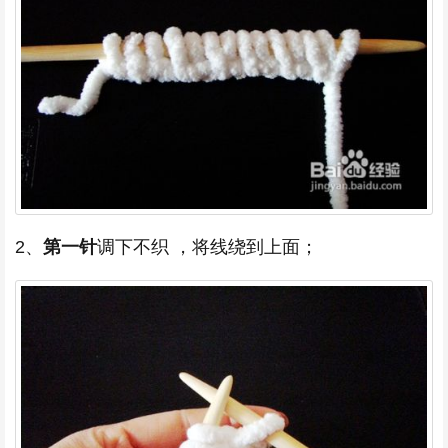
2、
第一针
调下不织 ，将线绕到上面；